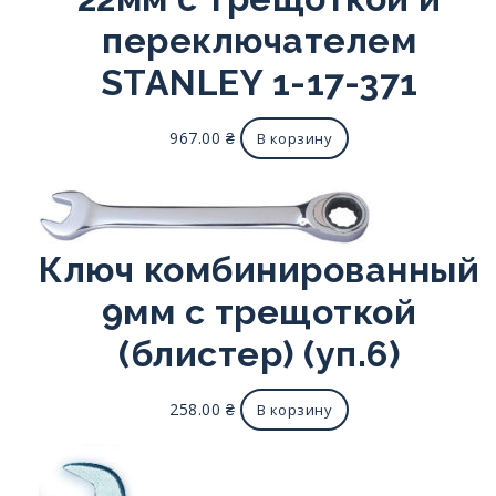
переключателем
STANLEY 1-17-371
967.00
₴
В корзину
Ключ комбинированный
9мм с трещоткой
(блистер) (уп.6)
258.00
₴
В корзину