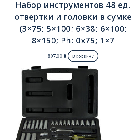
Набор инструментов 48 ед.
отвертки и головки в сумке
(3×75; 5×100; 6×38; 6×100;
8×150; Ph: 0x75; 1×7
807.00
₴
В корзину