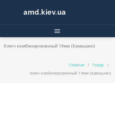
Перейти
к
amd.kiev.ua
содержимому
Показать/
Скрыть
навигацию
Ключ комбинированный 19мм (Камышин)
Главная
/
Товар
/
Ключ комбинированный 19мм (Камышин)