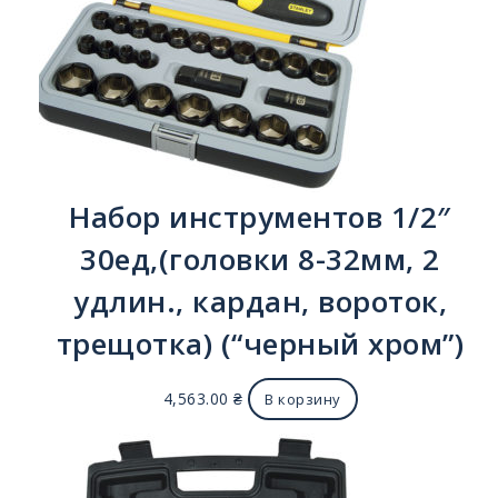
Набор инструментов 1/2″
30ед,(головки 8-32мм, 2
удлин., кардан, вороток,
трещотка) (“черный хром”)
4,563.00
₴
В корзину