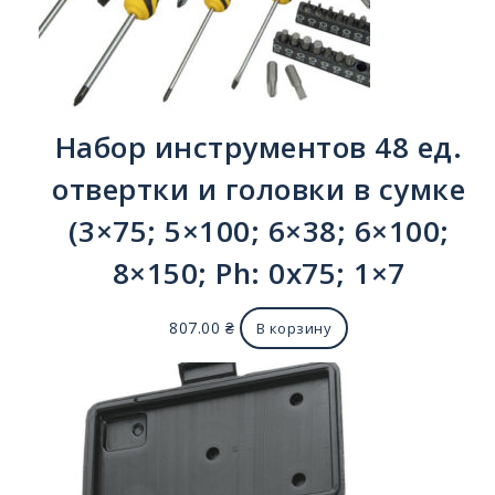
Набор инструментов 48 ед.
отвертки и головки в сумке
(3×75; 5×100; 6×38; 6×100;
8×150; Ph: 0x75; 1×7
807.00
₴
В корзину