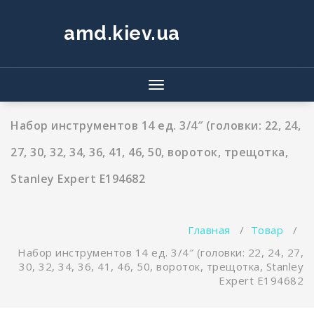
Перейти
к
amd.kiev.ua
содержимому
Показать/
Скрыть
навигацию
Набор инструментов 14 ед. 3/4″ (головки: 22, 24,
27, 30, 32, 34, 36, 41, 46, 50, вороток, трещотка,
Stanley Expert E194682
Главная
/
Товар
/
Набор инструментов 14 ед. 3/4″ (головки: 22, 24, 27,
30, 32, 34, 36, 41, 46, 50, вороток, трещотка, Stanley
Expert E194682