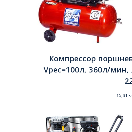
Компрессор поршнев
Vрес=100л, 360л/мин, 
2
15,317