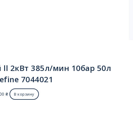
ll 2кВт 385л/мин 10бар 50л
refine 7044021
.00
₴
В корзину