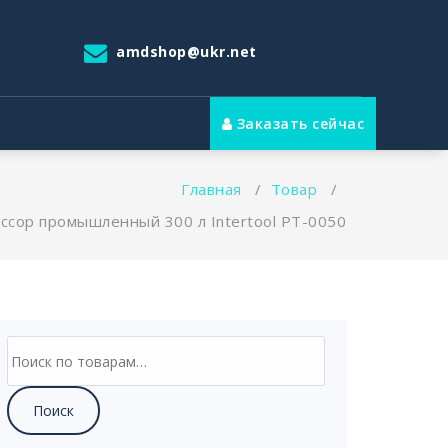
amdshop@ukr.net
Заказать сейчас
Главная
/
Товар
/
ссор промышленный 300 л Intertool PT-0050
Искать:
Поиск