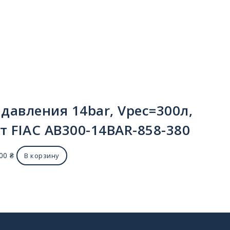
давления 14bar, Vрес=300л,
Вт FIAC AB300-14BAR-858-380
.00
₴
В корзину