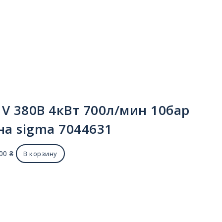
V 380В 4кВт 700л/мин 10бар
на sigma 7044631
.00
₴
В корзину