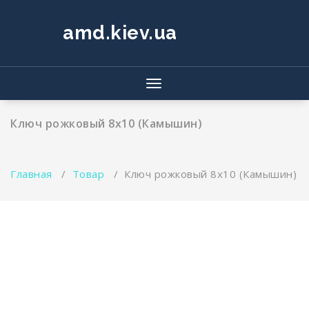
Перейти
к
amd.kiev.ua
содержимому
Показать/
Скрыть
навигацию
Ключ рожковый 8х10 (Камышин)
Главная
/
Товар
/
Ключ рожковый 8х10 (Камышин)